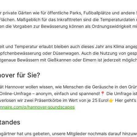
für private Gärten wie für öffentliche Parks, Fußballplätze und ander
 Flächen. Maßgeblich für das Inkrafttreten sind die Temperaturdaten
n die Vorgaben zur Bewässerung können als Ordnungswidrigkeit mi
it und Temperatur erlaubt bleiben auch dieses Jahr ans Klima ang
Tröpfchenbewässerung oder Düsenwagen. Auch die Nutzung von ges
tgenaue Bewässern mit Gießkannen oder Eimern ist jederzeit möglich
over für Sie?
ität Hannover wollen wissen, wie Menschen die Geräusche in den Grün
 Online-Umfrage – anonym, einfach und spannend!
📍 Die Umfrage ist
erlosen wir zwei Präsentkörbe im Wert von je 25 Euro!
👉
Hier geht’s
onnaire.com/q/hannover-soundscapes
tandes
ngärtner hat uns gebeten, unsere Mitglieder nochmals darauf hinzu