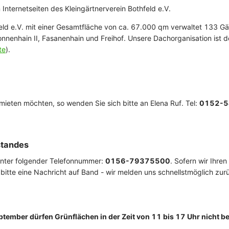
Internetseiten des Kleingärtnerverein Bothfeld e.V.
feld e.V. mit einer Gesamtfläche von ca. 67.000 qm verwaltet 133 G
Sonnenhain II, Fasanenhain und Freihof. Unsere Dachorganisation ist
te
).
mieten möchten, so wenden Sie sich bitte an Elena Ruf. Tel:
0152-5
standes
unter folgender Telefonnummer:
0156-79375500
. Sofern wir Ihre
 bitte eine Nachricht auf Band - wir melden uns schnellstmöglich zur
ptember dürfen Grünflächen in der Zeit von 11 bis 17 Uhr nicht b